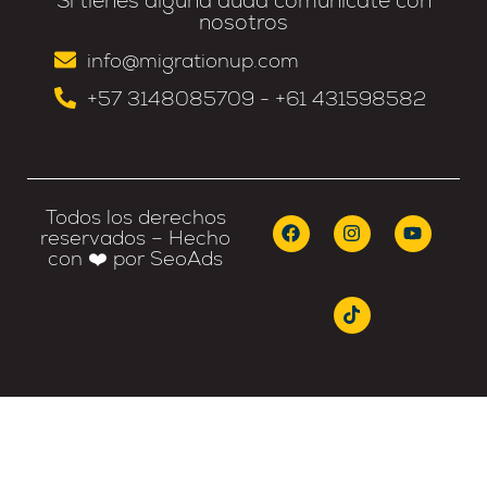
Si tienes alguna duda comunícate con
nosotros
info@migrationup.com
+57 3148085709 - +61 431598582
Todos los derechos
reservados – Hecho
con ❤️ por SeoAds