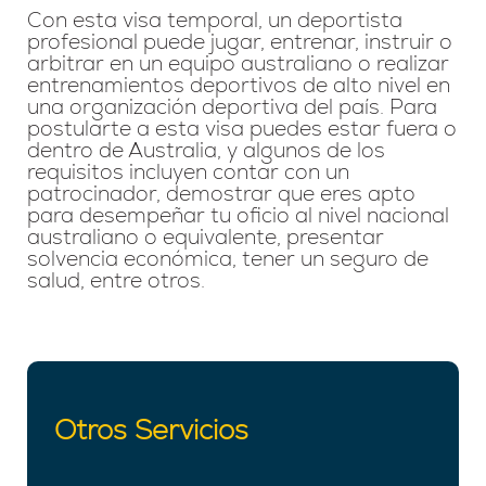
Con esta visa temporal, un deportista
profesional puede jugar, entrenar, instruir o
arbitrar en un equipo australiano o realizar
entrenamientos deportivos de alto nivel en
una organización deportiva del país. Para
postularte a esta visa puedes estar fuera o
dentro de Australia, y algunos de los
requisitos incluyen contar con un
patrocinador, demostrar que eres apto
para desempeñar tu oficio al nivel nacional
australiano o equivalente, presentar
solvencia económica, tener un seguro de
salud, entre otros.
Otros Servicios