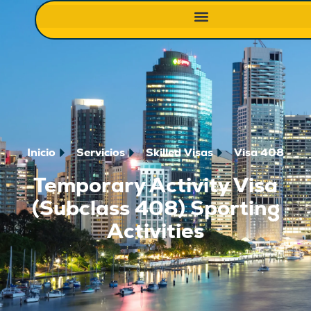
Inicio
Servicios
Skilled Visas
Visa 408
Temporary Activity Visa
(Subclass 408) Sporting
Activities